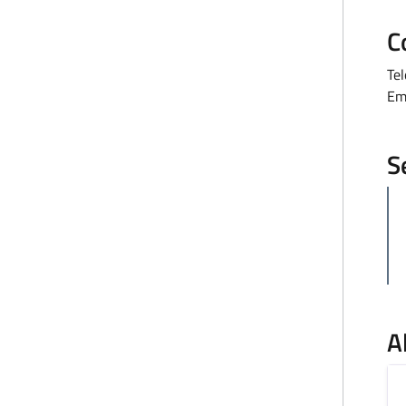
C
Te
Em
S
A