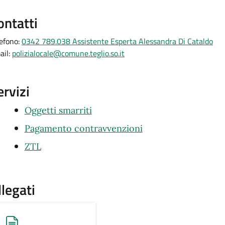
ontatti
lefono:
0342 789.038 Assistente Esperta Alessandra Di Cataldo
ail:
polizialocale@comune.teglio.so.it
ervizi
Oggetti smarriti
Pagamento contravvenzioni
ZTL
llegati