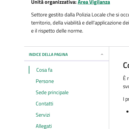
Unità organizzativa:
Area Vigilanza
Settore gestito dalla Polizia Locale che si occ
territorio, della viabilità e dell'applicazione
e il rispetto delle norme.
INDICE DELLA PAGINA
C
Cosa fa
È 
Persone
sv
Sede principale
I p
Contatti
Servizi
Allegati