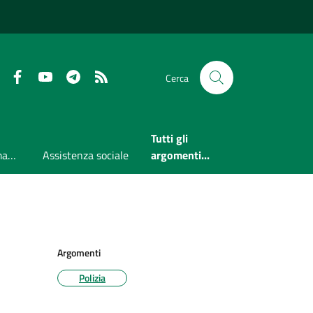
Faceboook
Youtube
Telegram
RSS
Cerca
Tutti gli
Accesso all'informazione
Assistenza sociale
argomenti...
Argomenti
Polizia