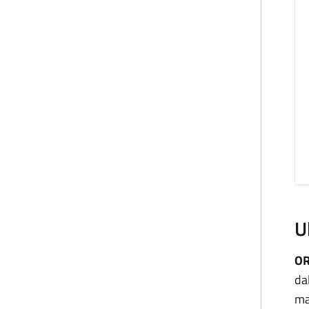
U
OR
da
ma