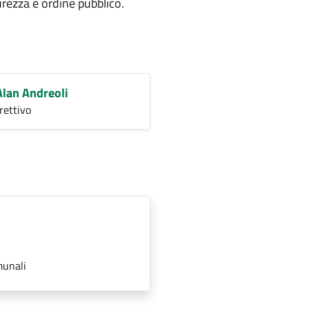
urezza e ordine pubblico.
Alan Andreoli
rettivo
munali