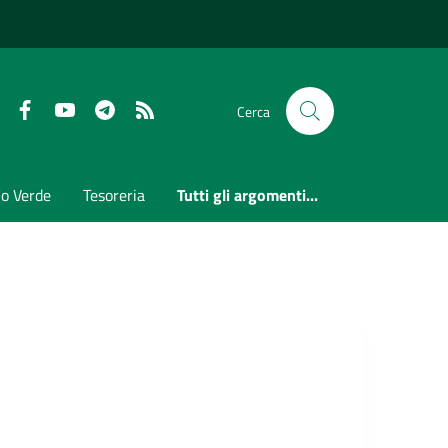
Faceboook
Youtube
Telegram
RSS
Cerca
io Verde
Tesoreria
Tutti gli argomenti...