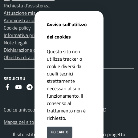
Richiesta d'assistenza
Attuazione misure PNRR
Amministrazione trasparente
Avviso sull'utilizzo
Cookie policy
Informativa privacy
dei cookies
Note Legali
Dichiarazione di accessibilità
Questo sito non
Obiettivi di accessibilità
utilizza tracker o
cookie diversi da
quelli tecnici
SEGUICI SU
strettamente
Faceboook
Youtube
Telegram
RSS
necessari al suo
funzionamento. Il
consenso al
Codice univoco fatturazione elettronica: UFHOYD
trattamento non è
richiesto.
Mappa del sito
HO CAPITO
Il sito istituzionale del Comune di Teglio è un progetto