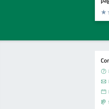
pa
Valuta 
Valut
V
Con