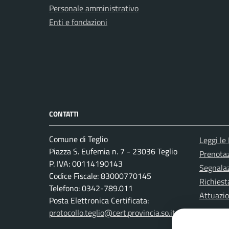
Personale amministrativo
Enti e fondazioni
CONTATTI
Comune di Teglio
Leggi le
Piazza S. Eufemia n. 7 - 23036 Teglio
Prenota
P. IVA: 00114190143
Segnalaz
Codice Fiscale: 83000770145
Richiest
Telefono: 0342-789.011
Attuazi
Posta Elettronica Certificata:
protocollo.teglio@cert.provincia.so.it