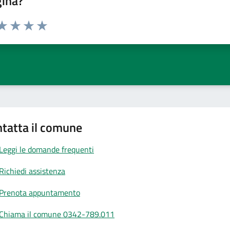
gina?
da 1 a 5 stelle la pagina
a 1 stelle su 5
aluta 2 stelle su 5
Valuta 3 stelle su 5
Valuta 4 stelle su 5
Valuta 5 stelle su 5
tatta il comune
Leggi le domande frequenti
Richiedi assistenza
Prenota appuntamento
Chiama il comune 0342-789.011