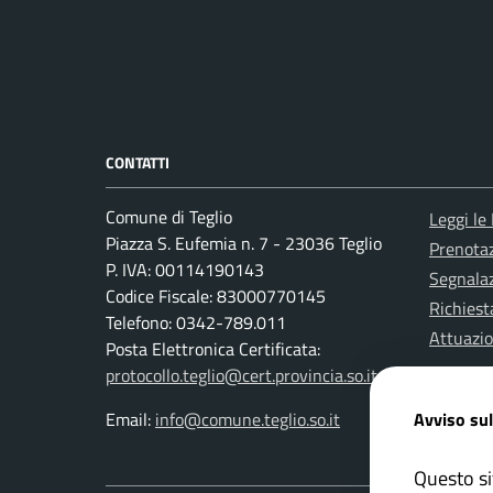
CONTATTI
Comune di Teglio
Leggi le
Piazza S. Eufemia n. 7 - 23036 Teglio
Prenota
P. IVA: 00114190143
Segnalaz
Codice Fiscale: 83000770145
Richiest
Telefono: 0342-789.011
Attuazi
Posta Elettronica Certificata:
protocollo.teglio@cert.provincia.so.it
Avviso sul
Email:
info@comune.teglio.so.it
Questo si