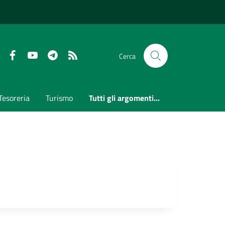
Faceboook
Youtube
Telegram
RSS
Cerca
Tesoreria
Turismo
Tutti gli argomenti...