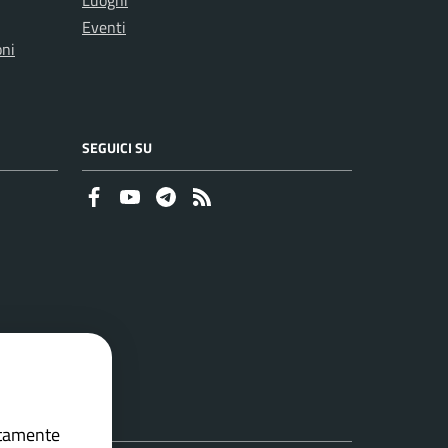
Luoghi
Eventi
oni
SEGUICI SU
Faceboook
Youtube
Telegram
RSS
ettamente