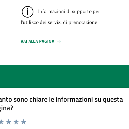
Informazioni di supporto per
l'utilizzo dei servizi di prenotazione
VAI ALLA PAGINA
nto sono chiare le informazioni su questa
gina?
da 1 a 5 stelle la pagina
a 1 stelle su 5
aluta 2 stelle su 5
Valuta 3 stelle su 5
Valuta 4 stelle su 5
Valuta 5 stelle su 5