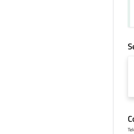
S
C
Te