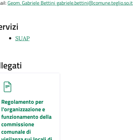
ail:
Geom. Gabriele Bettini gabriele.bettini@comune.teglio.so.it
ervizi
SUAP
llegati
Regolamento per
l'organizzazione e
funzionamento della
commissione
comunale di
vigilanza sui locali di