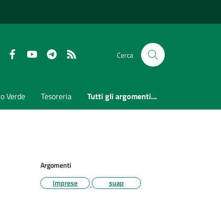
Faceboook
Youtube
Telegram
RSS
Cerca
io Verde
Tesoreria
Tutti gli argomenti...
Argomenti
Imprese
suap