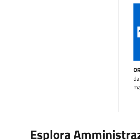
OR
da
ma
Esplora Amministra