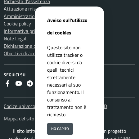
Richiesta d'assistenza
Attuazione misure PNRR
Amministrazione trasparente
Avviso sull'utilizzo
Cookie policy
Informativa privacy
dei cookies
Note Legali
Dichiarazione di accessibilità
Questo sito non
Obiettivi di accessibilità
utilizza tracker o
cookie diversi da
quelli tecnici
SEGUICI SU
strettamente
Faceboook
Youtube
Telegram
RSS
necessari al suo
funzionamento. Il
consenso al
Codice univoco fatturazione elettronica: UFHOYD
trattamento non è
richiesto.
Mappa del sito
HO CAPITO
Il sito istituzionale del Comune di Teglio è un progetto
realizzato da
ISWEB S.p.A.
con la
Soluzione Comuni PNRR