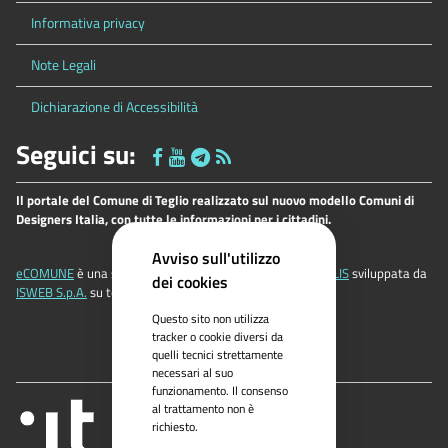
Informativa privacy
Note Legali
Dichiarazione di Accessibilità
Seguici su:
Il portale del Comune di Teglio realizzato sul nuovo modello Comuni di
Designers Italia, con tutte le informazioni per i cittadini.
Avviso sull'utilizzo
eCOMUNE
è una soluzione applicativa della famiglia
ePOLIS
sviluppata da
dei cookies
ISWEB S.p.A.
su tecnologia
ISWEB®
Questo sito non utilizza
tracker o cookie diversi da
quelli tecnici strettamente
necessari al suo
funzionamento. Il consenso
al trattamento non è
richiesto.