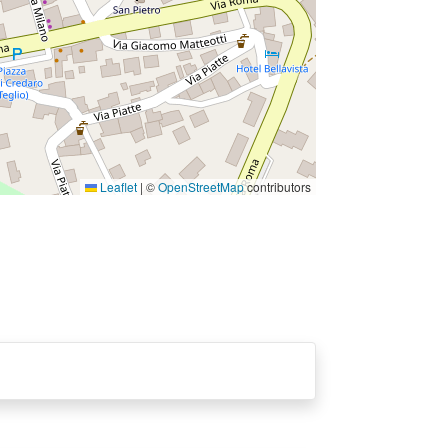
Leaflet
|
©
OpenStreetMap
contributors