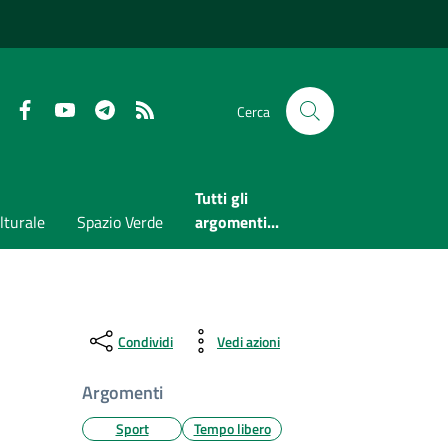
Faceboook
Youtube
Telegram
RSS
Cerca
Tutti gli
lturale
Spazio Verde
argomenti...
Condividi
Vedi azioni
Argomenti
Sport
Tempo libero