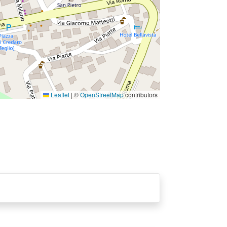
Leaflet
|
©
OpenStreetMap
contributors