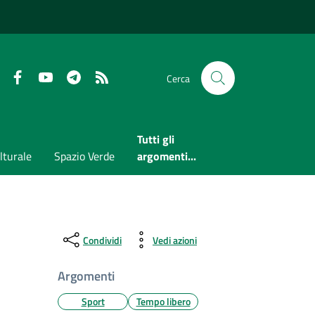
Faceboook
Youtube
Telegram
RSS
Cerca
Tutti gli
lturale
Spazio Verde
argomenti...
Condividi
Vedi azioni
Argomenti
Sport
Tempo libero