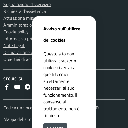
Segnalazione disservizio
Richiesta d'assistenza
Attuazione misure PNRR
Amministrazione trasparente
Avviso sull'utilizzo
Cookie policy
Informativa privacy
dei cookies
Note Legali
Dichiarazione di accessibilità
Questo sito non
Obiettivi di accessibilità
utilizza tracker o
cookie diversi da
quelli tecnici
SEGUICI SU
strettamente
Faceboook
Youtube
Telegram
RSS
necessari al suo
funzionamento. Il
consenso al
Codice univoco fatturazione elettronica: UFHOYD
trattamento non è
richiesto.
Mappa del sito