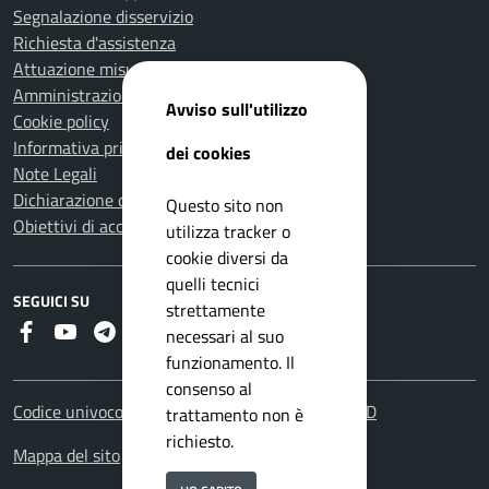
Segnalazione disservizio
Richiesta d'assistenza
Attuazione misure PNRR
Amministrazione trasparente
Avviso sull'utilizzo
Cookie policy
Informativa privacy
dei cookies
Note Legali
Dichiarazione di accessibilità
Questo sito non
Obiettivi di accessibilità
utilizza tracker o
cookie diversi da
quelli tecnici
SEGUICI SU
strettamente
Faceboook
Youtube
Telegram
RSS
necessari al suo
funzionamento. Il
consenso al
Codice univoco fatturazione elettronica: UFHOYD
trattamento non è
richiesto.
Mappa del sito