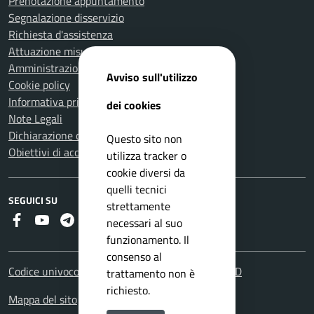
Prenotazione appuntamento
Segnalazione disservizio
Richiesta d'assistenza
Attuazione misure PNRR
Amministrazione trasparente
Avviso sull'utilizzo
Cookie policy
Informativa privacy
dei cookies
Note Legali
Dichiarazione di accessibilità
Questo sito non
Obiettivi di accessibilità
utilizza tracker o
cookie diversi da
quelli tecnici
SEGUICI SU
strettamente
Faceboook
Youtube
Telegram
RSS
necessari al suo
funzionamento. Il
consenso al
Codice univoco fatturazione elettronica: UFHOYD
trattamento non è
richiesto.
Mappa del sito