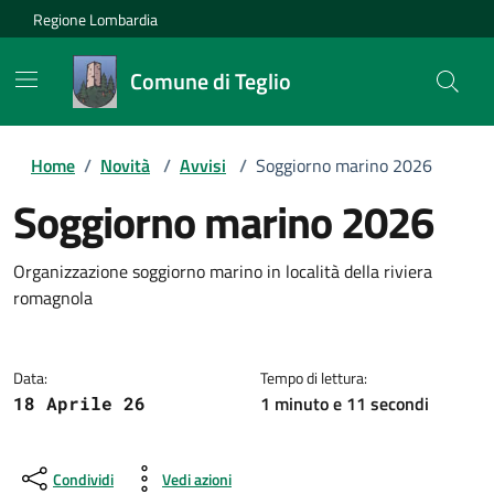
Regione Lombardia
Comune di Teglio
Home
/
Novità
/
Avvisi
/
Soggiorno marino 2026
Soggiorno marino 2026
Dettagli della notizia
Organizzazione soggiorno marino in località della riviera
romagnola
Data:
Tempo di lettura:
1 minuto e 11 secondi
18 Aprile 26
Condividi
Vedi azioni