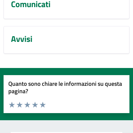
Comunicati
Avvisi
Quanto sono chiare le informazioni su questa
pagina?
Valuta da 1 a 5 stelle la pagina
Valuta 1 stelle su 5
Valuta 2 stelle su 5
Valuta 3 stelle su 5
Valuta 4 stelle su 5
Valuta 5 stelle su 5