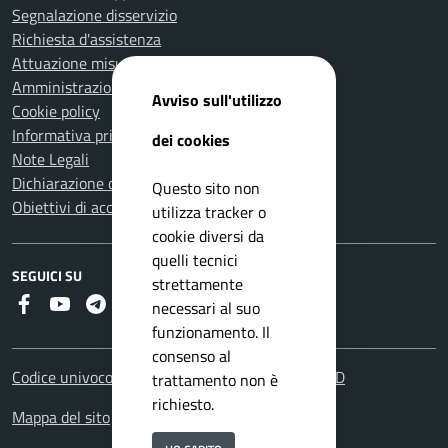
Segnalazione disservizio
Richiesta d'assistenza
Attuazione misure PNRR
Amministrazione trasparente
Avviso sull'utilizzo
Cookie policy
Informativa privacy
dei cookies
Note Legali
Dichiarazione di accessibilità
Questo sito non
Obiettivi di accessibilità
utilizza tracker o
cookie diversi da
quelli tecnici
SEGUICI SU
strettamente
Faceboook
Youtube
Telegram
RSS
necessari al suo
funzionamento. Il
consenso al
Codice univoco fatturazione elettronica: UFHOYD
trattamento non è
richiesto.
Mappa del sito